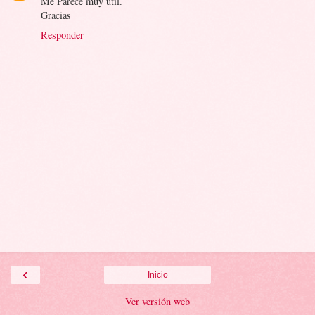
Me Parece muy util.
Gracias
Responder
‹
Inicio
Ver versión web